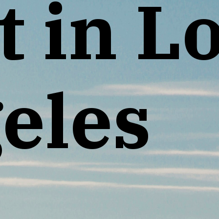
t in L
eles